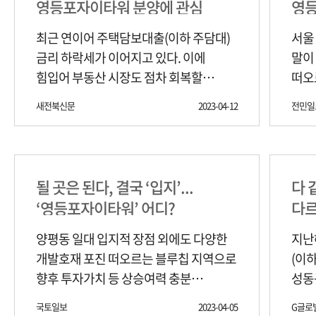
영등포자이타워 분양에 관심
영등
최근 연이어 주택담보대출(이하 주담대)
서울
금리 하락세가 이어지고 있다. 이에
말이
힘입어 부동산 시장도 점차 회복할
떠오
기미를 보이고 있는 만큼, 매수심리와
재개
새전북신문
2023-04-12
전민일
투자심리가 상승할 것으로 기대된다.
기대감이
금리가 떨어지면, 주담대를 받은
따르
차주들의 이자 부담이 크게 줄어들기
주거
때문에 부동산 매수나 투자로 수요가
밀접
될 곳은 된다, 결국 ‘입지’...
다 
유입될 수 있어서다. 실제로 국내
가능
‘영등포자이타워’ 어디?
다
시중은행들은 앞다퉈 금리를 인하하고
특히
있는 상황이다. 최대 6~7%대에 달했던
양평
양평동 일대 입지적 장점 외에도 다양한
지난
금리가 지금은 4~5%로 크게 떨어졌다.
신동
개발호재 포진 떠오르는 블루칩 지역으로
(이
여기에 일부 은행은 금리를 조금이라도
진행
향후 투자가치 등 상승여력 충분
성동
더 낮추고 있는 실정이다. 한 금융권 PB는
상황이다. 실제 이
“동종업계에서 부동산 경기가 너무 좋지
것으
국토일보
2023-04-05
G글로
“금리가 떨어지면서 세금 부담이나 이자
양평