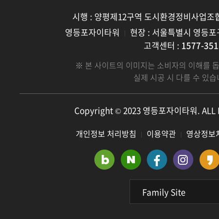
“정부의 부동산 규제 완화도 한 몫
것이다. 문상동 구도 D&C
따라 앞으로 부동산 시장의 판도가
도로망도
했지만, 양평동 일대의 입지적 장점과
위치
시행 : 양평제12구역 도시환경정비사업조
어떻게 바뀔지 귀추가 주목되고 있는
비롯
주변 재개발 잠재적 가치에 대한
수익
영등포자이타워
현장 : 서울특별시 영등포구
｜
상황이다. 특히 눈여 볼 곳은 서울 양평동
편의
기대감이 상당했기 때문”이라고
잡으
고객센터 :
1577-351
일대다. 준공업지역으로 주거시설 및
목동
분석했다. 실제로 양평동 일대는 5호선
임대
※ 본 사이트의 이미지는 소비자의 이해를 
소규모 공장, 공구상가 등이 밀접해 있던
3도
양평역과 5호선·2호선 영등포구청을
장점이
실제 시공 시 다를 수 있습
곳이었는데, 고밀도 개발이 가능한 높은
등으
도보로 충분히 이용할 수 있는 지리적
글로
용적률로 재개발되고 있다. 앞서
내집
이점을 비롯해 선유로와 영등포로 등을
(htt
양평12구역에서 청약을 진행한 ‘영등포
지역
통해 서부간선도로, 올림픽대로,
Copyright © 2023 영등포자이타워. ALL 
자이디그니티’의 경우 최고 356대 1의
받고 있다. 양
강변북로 등을 이용하면 서울 주요지역과
개인정보 처리방침
이용약관
영상정보
청약 경쟁률을 기록하는 등 청약 및
분위
｜
｜
도심권역으로 편리하게 움직일 수 있는
분양율 모두 상승 곡선을 그리고 있다.
지식
도로망도 강점이다. 입지가 이 지역
양평동 일대는 5호선 양평역과 5호선
영향
부동산 시장을 끌고 있다면, 다양한
·2호선 영등포구청을 도보로 충분히
‘영등포
개발호재는 뒤에서 밀어주고 있는
이용할 수 있는 역세권인데다가,
합리
Family Site
상황이다.
선유로와 영등포로 등을 통해
투자
양평제10구역도시환경정비사업을
서부간선도로, 올림픽대로, 강변북로
상황