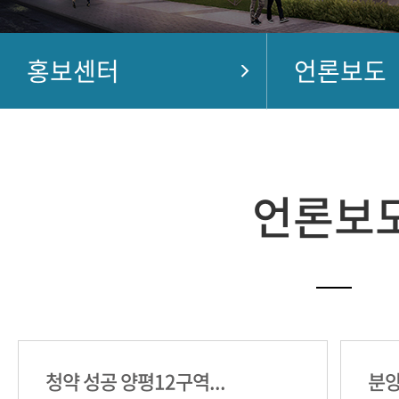
홍보센터
언론보도
언론보
청약 성공 양평12구역...
분양