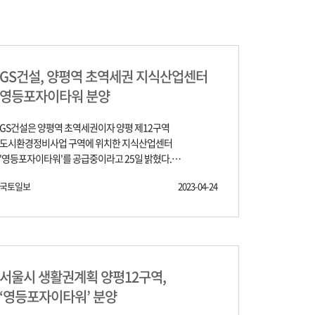
GS건설, 양평역 초역세권 지식산업센터
영등포자이타워 분양
GS건설은 양평역 초역세권이자 양평 제12구역
도시환경정비사업 구역에 위치한 지식산업센터
'영등포자이타워'를 공급중이라고 25일 밝혔다.
영등포자이타워는 양평동1가 243-1 일대에 있으며, 지하
국토일보
2023-04-24
2층~지상 12층 높이에 공장 200실, 상가 37실(조합원분
13호실 포함)로 구성된다. 층별로 지하 1~2층에는 창고,
지상 1~2층에는 근린생활시설, 지상2층에서 12층까지는
공장이 위치한다. 영등포자이타워는 비즈니스를 위한
최적의 입지를 자랑한다. 5호선 양평역과 2 ·5호선
영등포구청역을 도보로 이용할 수 있고, 양평역에서 불과
서울시 생활권계획 양평12구역,
4정거장 거리에 9호선, 신안산선(예정)을 이용할 수 있는
‘영등포자이타워’ 분양
여의도역이 있다. 여기에 선유로와 영등포로 등을 통해
서부간선도로, 올림픽대로, 강변북로 등을 통해 서울