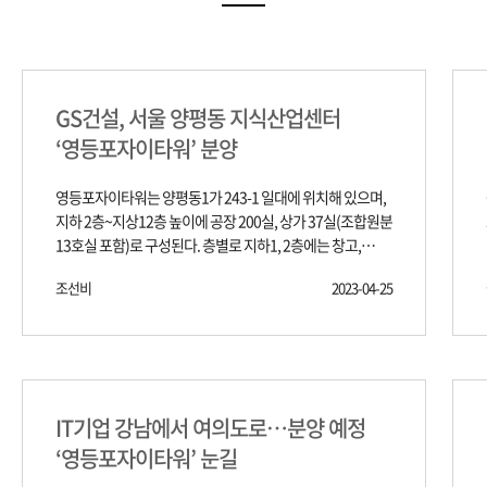
GS건설, 서울 양평동 지식산업센터
‘영등포자이타워’ 분양
영등포자이타워는 양평동1가 243-1 일대에 위치해 있으며,
지하 2층~지상12층 높이에 공장 200실, 상가 37실(조합원분
13호실 포함)로 구성된다. 층별로 지하1, 2층에는 창고,
지상1,2층에는 근린생활시설, 지상2층에서 12층까지는
조선비
2023-04-25
공장이 있다. 영등포자이타워는 비즈니스를 위한 최적의
입지를 자랑한다고 GS건설은 설명했다. 5호선 양평역과
서울 지하철 2·5호선 영등포구청역을 도보로 이용할 수
있고, 양평역에서 4정거장 거리에 9호선, 신안산선(예정)을
이용할 수 있는 여의도역이 있다. 여기에 선유로와 영등포로
등을 통해 서부간선도로, 올림픽대로, 강변북로 등을 통해
IT기업 강남에서 여의도로…분양 예정
서울 주요지역과 도심권역으로 편리하게 움직일 수 있는
‘영등포자이타워’ 눈길
도로망을 갖추고 있다. 업무 및 생활 인프라도 우수하다.
영등포구청, 영등포세무서, 코스트코, 롯데마트 등 관공서를