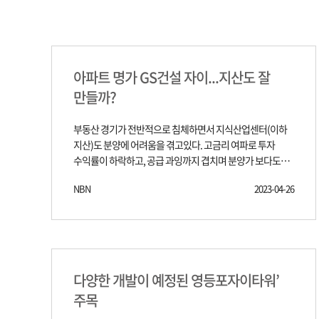
아파트 명가 GS건설 자이...지산도 잘
만들까?
부동산 경기가 전반적으로 침체하면서 지식산업센터(이하
지산)도 분양에 어려움을 겪고있다. 고금리 여파로 투자
수익률이 하락하고, 공급 과잉까지 겹치며 분양가 보다도
낮은 마이너스 프리미엄(마피)이 붙은 매물이 쏟아지고 있는
NBN
2023-04-26
것이다. 이런 어려운 시기에 GS건설은 또 하나의 지산을
시장에 내놓았다. 과연 GS건설의 주장처럼 '탁월한 입지'와
'풍부한 개발 호재', '합리적 분양가'가 통할지 시장은 궁금해
하고 있다. 26일 분양업계에 따르면 GS건설은 양평역
초역세권이자 양평 제12구역 도시환경정비사업 구역에
위치한 지식산업센터인 '영등포자이타워'를 분양한다고
다양한 개발이 예정된 영등포자이타워’
전날 밝혔다. 영등포자이타워는 양평동1가 243-1 일대에
주목
위치한다. 지하 2층~지상12층 높이에 공장 200실, 상가
37실(조합원분 13호실 포함)로 구성된다. 층별로