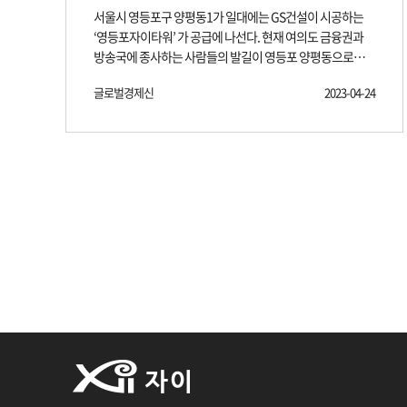
서울시 영등포구 양평동1가 일대에는 GS건설이 시공하는
지하1·2층에는 창고, 지상1·2층에는 근린생활시설,
‘영등포자이타워’ 가 공급에 나선다. 현재 여의도 금융권과
지상2층에서 12층까지는 공장이 위치한다. GS건설이
방송국에 종사하는 사람들의 발길이 영등포 양평동으로
말하는 영등포 자이타워의 최대 장점은 실수요자를
이어지고 있다는 부동산 업계의 후문이다. 실제, 양평동은
만족시킬 수 있는 '뛰어난 입지'와 투자 수요를 이끌어낼 수
글로벌경제신
2023-04-24
9호선 선유역과 5호선 양평역이 있으며, 2호선, 9호선
있는'개발호재'다. 우선 입지를 보면 영등포자이타워는
당산역과 2호선, 5호선 영등포구청역을 걸어서 이용할 수
5호선 양평역과 2·5호선 영등포구청역을 도보로 이용할 수
있다. 국회대로를 이용하면 경인고속도로와 서부간선도로
있다. 양평역에서 불과 4정거장 거리에 9호선, 신안산선
진입이 가능하고, 여의도 접근도 편리하다. 또한 대형마트
(예정)을 이용할 수 있는 여의도역이 있다. 여기에 선유로와
등의 편의시설을 비롯해, 백화점, 여의도 더 현대, IFC몰,
영등포로 등을 통해 서부간선도로, 올림픽대로, 강변북로
영등포 타임스퀘어를 이용할 수 있다. 이대목동병원,
등을 통해 서울 주요지역과 도심권역으로 편리하게 움직일
한림대학교성심병원, 여의도성모병원 등도 지근거리다.
수 있는 도로망을 갖추고 있다. 개발 호재도 풍부하다.
특히, 양평동은 철공소, 공업소 등의 공장이 들어선
양평제10구역도시환경정비사업을 비롯해
준공업지역으로 앞으로 재정비 사업이 계획되어 있다.
신동아아파트주택재건축정비사업,
얼마전 분양을 끝낸 양평12구역에 이어, 양평13, 14구역도
양평제12구역도시환경정비사업,
개발 진행 중이다. 출처 : 글로벌경제신문
양평제14구역도시환경정비사업,
(http://www.getnews.co.kr)
양평제13구역도시환경정비사업 등 다양한 개발 계획이
준비중이다. 다만 문제는 전반적인 지산의 인기가
떨어졌다는 것이다. 최근 몇년간 지산이 인기를 끌며 공급이
늘어났고 수요를 넘어서는 물량이 공급되자 분양이
어려워진 것이다. 더구나 금리까지 급등해 수익률을